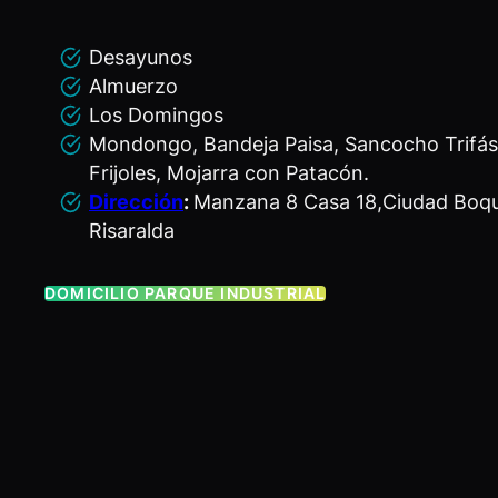
Desayunos
Almuerzo
Los Domingos
Mondongo, Bandeja Paisa, Sancocho Trifás
Frijoles, Mojarra con Patacón.
Dirección
:
Manzana 8 Casa 18,Ciudad Boqui
Risaralda
DOMICILIO PARQUE INDUSTRIAL