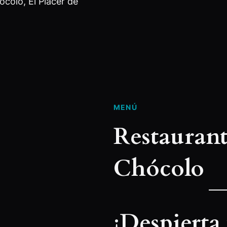
colo, El Placer de
MENÚ
Restaurant
Chócolo
¡Despierta