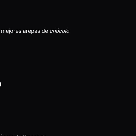
s mejores arepas de
chócolo
o