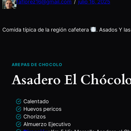
faflorez16@gmail.com
julio 16, 2025
/
Comida típica de la región cafetera
. Asados Y la
AREPAS DE CHOCOLO
Asadero El Chócol
Calentado
Huevos pericos
Chorizos
Almuerzo Ejecutivo