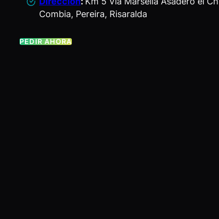
Dirección
:
Km 5 Vía Marsella Asadero el Chó
Combia, Pereira, Risaralda
PEDIR AHORA