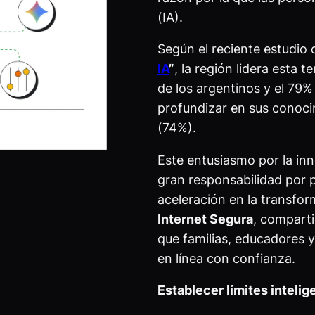
(IA).
Según el reciente estudio 
IA
”
, la región lidera esta 
de los argentinos y el 79% 
profundizar en sus conoci
(74%).
Este entusiasmo por la i
gran responsabilidad por p
aceleración en la transform
Internet Segura
, compart
que familias, educadores 
en línea con confianza.
Establecer límites intelig