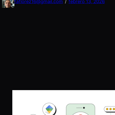
faflorez16@gmail.com
febrero 13, 2026
/