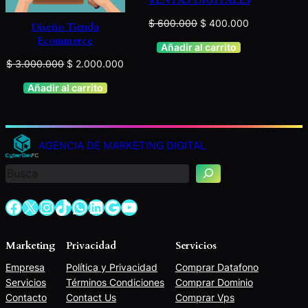
VENTAS DIGITALES
Original
Current
$
600.000
$
400.000
Diseño Tienda
price
price
Ecommerce
Añadir al carrito
was:
is:
Original
Current
$
3.000.000
$
2.000.000
$ 600.000.
$ 400.000.
price
price
Añadir al carrito
was:
is:
$ 3.000.000.
$ 2.000.000.
B
u
AGENCIA DE MARKETING DIGITAL
s
c
a
r
Facebook
X
Instagram
TikTok
WhatsApp
LinkedIn
Google
YouTube
Marketing
Privacidad
Servicios
Empresa
Política y Privacidad
Comprar Datafono
Servicios
Términos Condiciones
Comprar Dominio
Contacto
Contact Us
Comprar Vps